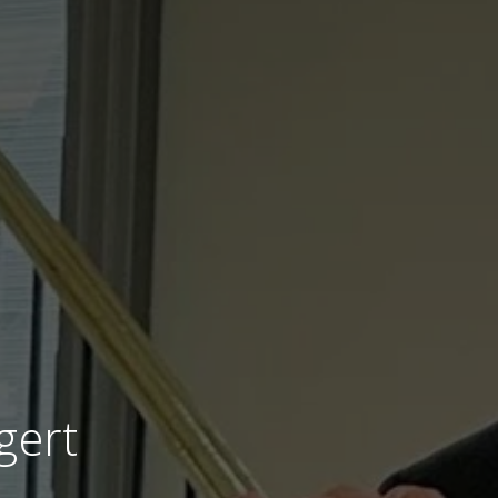
gert
U