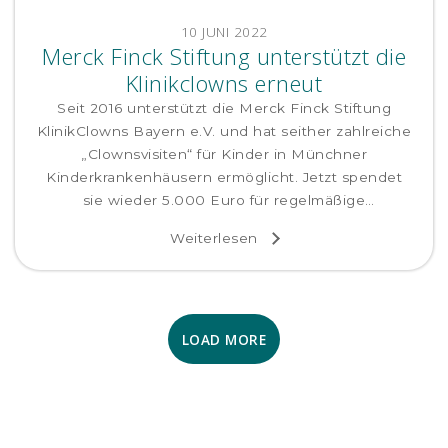
10 JUNI 2022
Merck Finck Stiftung unterstützt die
Klinikclowns erneut
Seit 2016 unterstützt die Merck Finck Stiftung
KlinikClowns Bayern e.V. und hat seither zahlreiche
„Clownsvisiten“ für Kinder in Münchner
Kinderkrankenhäusern ermöglicht. Jetzt spendet
sie wieder 5.000 Euro für regelmäßige
Clownsbesuche im Dr. von Haunerschen
Weiterlesen
Kinderspital. Merck Finck hat die Spende noch um
weitere 500 Euro aufgestockt.
LOAD MORE